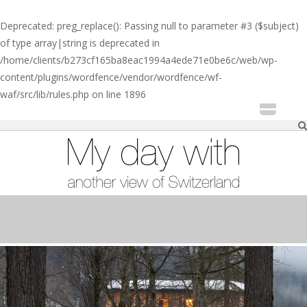
Deprecated
: preg_replace(): Passing null to parameter #3 ($subject)
of type array|string is deprecated in
/home/clients/b273cf165ba8eac1994a4ede71e0be6c/web/wp-
content/plugins/wordfence/vendor/wordfence/wf-
waf/src/lib/rules.php
on line
1896